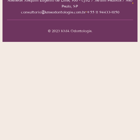
Alameda Joaquim Eugênio de Lima, 700 - cj.62 / Jardim Paulista / São
Paulo, SP
consultorio@kmaodontologia.com.br
+55 11 94433-1050
© 2023 KMA Odontologia.