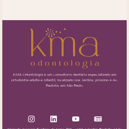
I
D
D
p
D
P
KMA Odontologia é um consultório dentário especializado em
e
ortodontia adulta e infantil, localizado nos Jardins, próximo à Av.
p
Paulista, em São Paulo.
L
N